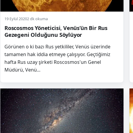
19 Eylül 2020
2 dk okuma
Roscosmos Yöneticisi, Venüs’ün Bir Rus
Gezegeni Olduğunu Söylüyor
Görünen o ki bazı Rus yetkililer, Venüs üzerinde
tamamen hak iddia etmeye çalışıyor. Geçtiğimiz
hafta Rus uzay şirketi Roscosmos'un Genel
Müdürü, Venü...