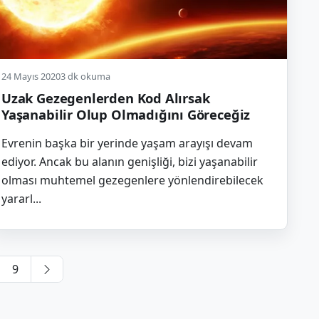
24 Mayıs 2020
3 dk okuma
Uzak Gezegenlerden Kod Alırsak
Yaşanabilir Olup Olmadığını Göreceğiz
Evrenin başka bir yerinde yaşam arayışı devam
ediyor. Ancak bu alanın genişliği, bizi yaşanabilir
olması muhtemel gezegenlere yönlendirebilecek
yararl...
azı
9
ayfalaması
Sonraki
sayfa