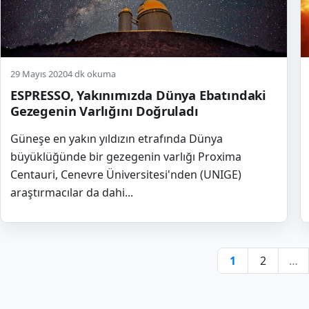
29 Mayıs 2020
4 dk okuma
ESPRESSO, Yakınımızda Dünya Ebatındaki
Gezegenin Varlığını Doğruladı
Güneşe en yakın yıldızın etrafında Dünya
büyüklüğünde bir gezegenin varlığı Proxima
Centauri, Cenevre Üniversitesi'nden (UNIGE)
araştırmacılar da dahi...
Y
1
2
…
s