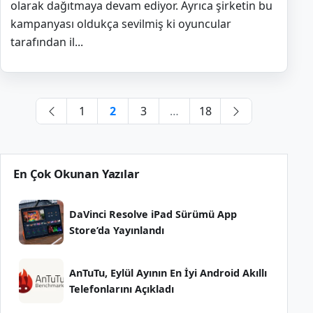
olarak dağıtmaya devam ediyor. Ayrıca şirketin bu
kampanyası oldukça sevilmiş ki oyuncular
tarafından il...
Yazı
1
2
3
…
18
sayfalaması
Önceki
Sonraki
sayfa
sayfa
En Çok Okunan Yazılar
DaVinci Resolve iPad Sürümü App
Store’da Yayınlandı
AnTuTu, Eylül Ayının En İyi Android Akıllı
Telefonlarını Açıkladı