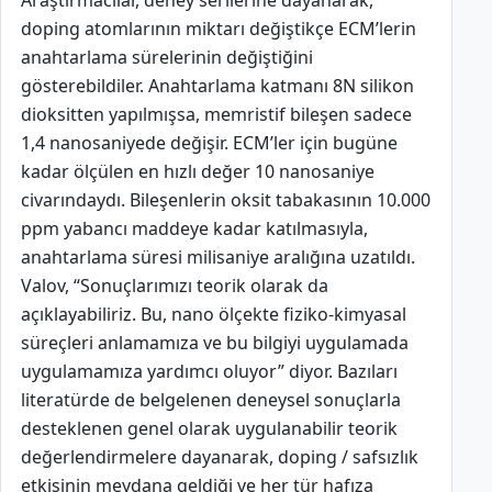
Araştırmacılar, deney serilerine dayanarak,
doping atomlarının miktarı değiştikçe ECM’lerin
anahtarlama sürelerinin değiştiğini
gösterebildiler. Anahtarlama katmanı 8N silikon
dioksitten yapılmışsa, memristif bileşen sadece
1,4 nanosaniyede değişir. ECM’ler için bugüne
kadar ölçülen en hızlı değer 10 nanosaniye
civarındaydı. Bileşenlerin oksit tabakasının 10.000
ppm yabancı maddeye kadar katılmasıyla,
anahtarlama süresi milisaniye aralığına uzatıldı.
Valov, “Sonuçlarımızı teorik olarak da
açıklayabiliriz. Bu, nano ölçekte fiziko-kimyasal
süreçleri anlamamıza ve bu bilgiyi uygulamada
uygulamamıza yardımcı oluyor” diyor. Bazıları
literatürde de belgelenen deneysel sonuçlarla
desteklenen genel olarak uygulanabilir teorik
değerlendirmelere dayanarak, doping / safsızlık
etkisinin meydana geldiği ve her tür hafıza