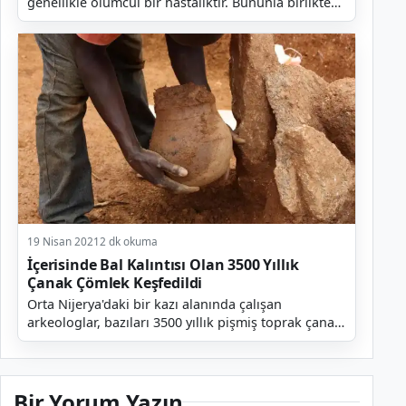
genellikle ölümcül bir hastalıktır. Bununla birlikte
üzerinde çalışılan yeni bir aşı sayesinde bu konud...
19 Nisan 2021
2 dk okuma
İçerisinde Bal Kalıntısı Olan 3500 Yıllık
Çanak Çömlek Keşfedildi
Orta Nijerya'daki bir kazı alanında çalışan
arkeologlar, bazıları 3500 yıllık pişmiş toprak çanak
çömlek parçaları keşfettiler. Çanak çömlek
parçaları...
Bir Yorum Yazın