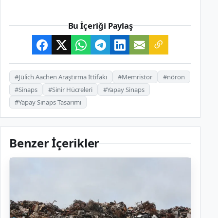
Bu İçeriği Paylaş
#Jülich Aachen Araştırma İttifakı
#Memristor
#nöron
#Sinaps
#Sinir Hücreleri
#Yapay Sinaps
#Yapay Sinaps Tasarımı
Benzer İçerikler