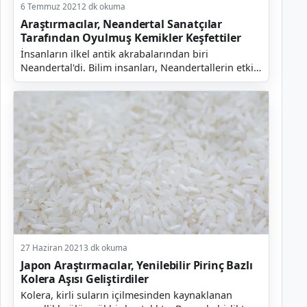
6 Temmuz 2021
2 dk okuma
Araştırmacılar, Neandertal Sanatçılar
Tarafından Oyulmuş Kemikler Keşfettiler
İnsanların ilkel antik akrabalarından biri
Neandertal'di. Bilim insanları, Neandertallerin etkili
aletler ve silahlar üretecek kadar akıllı oldukların...
27 Haziran 2021
3 dk okuma
Japon Araştırmacılar, Yenilebilir Pirinç Bazlı
Kolera Aşısı Geliştirdiler
Kolera, kirli suların içilmesinden kaynaklanan