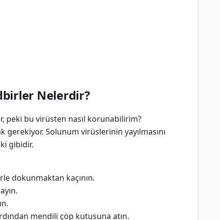
birler Nelerdir?
, peki bu virüsten nasıl korunabilirim?
 gerekiyor. Solunum virüslerinin yayılmasını
i gibidir.
erle dokunmaktan kaçının.
ayın.
ın.
rdından mendili çöp kutusuna atın.