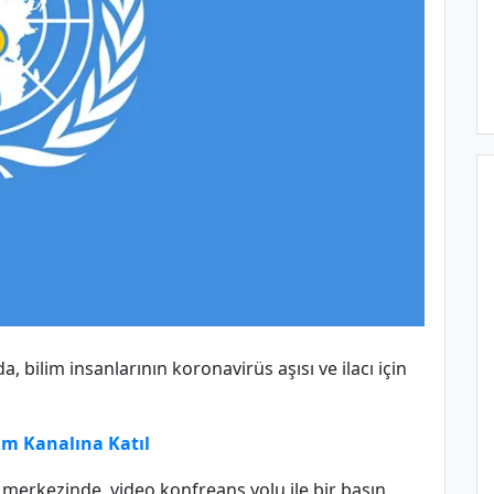
, bilim insanlarının koronavirüs aşısı ve ilacı için
m Kanalına Katıl
erkezinde, video konfreans yolu ile bir basın