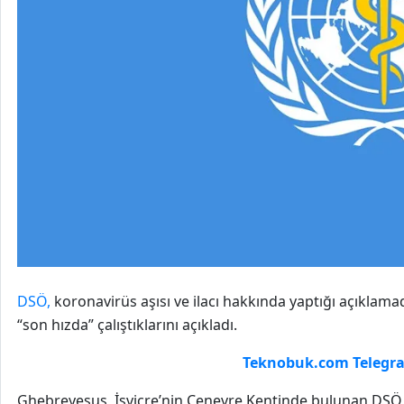
DSÖ,
koronavirüs aşısı ve ilacı hakkında yaptığı açıklamada
“son hızda” çalıştıklarını açıkladı.
Teknobuk.com Telegra
Ghebreyesus, İsviçre’nin Cenevre Kentinde bulunan DSÖ m