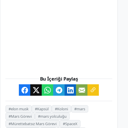
Bu İçeriği Paylaş
#elon musk
#Kapsül
#Koloni
#mars
#Mars Görevi
#mars yolculuğu
#Mürettebatsız Mars Görevi
#SpaceX