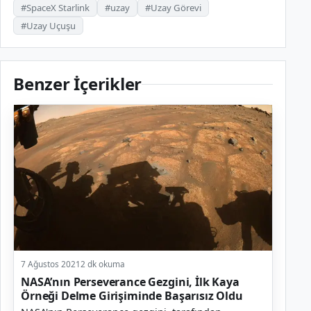
#SpaceX Starlink
#uzay
#Uzay Görevi
#Uzay Uçuşu
Benzer İçerikler
7 Ağustos 2021
2 dk okuma
NASA’nın Perseverance Gezgini, İlk Kaya
Örneği Delme Girişiminde Başarısız Oldu