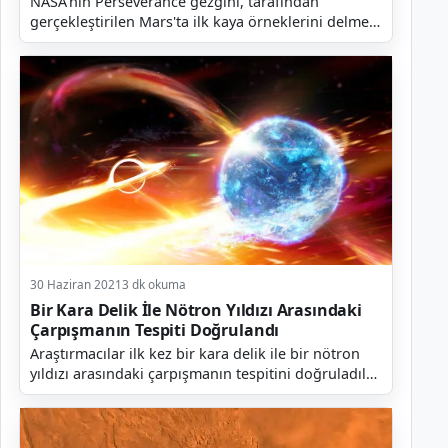
NASA'nın Perseverance gezgini, tarafından
gerçekleştirilen Mars'ta ilk kaya örneklerini delme
girişiminde başarısız olduğu açıklandı. Ayrıca
bunun bek...
30 Haziran 2021
3 dk okuma
Bir Kara Delik İle Nötron Yıldızı Arasındaki
Çarpışmanın Tespiti Doğrulandı
Araştırmacılar ilk kez bir kara delik ile bir nötron
yıldızı arasındaki çarpışmanın tespitini doğruladılar.
Bu tür ilk çarpışmayı doğrulamaktan daha e...