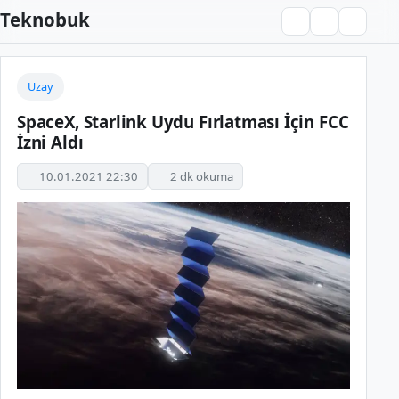
Teknobuk
Uzay
SpaceX, Starlink Uydu Fırlatması İçin FCC
İzni Aldı
10.01.2021 22:30
2 dk okuma