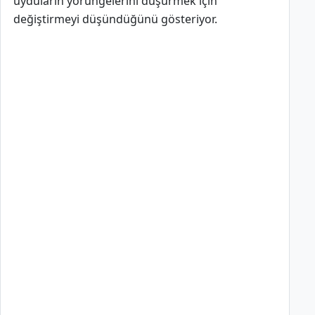
uyduların yörüngelerini düşürmek için
değiştirmeyi düşündüğünü gösteriyor.