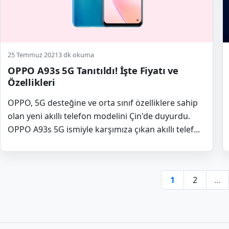
25 Temmuz 2021
3 dk okuma
OPPO A93s 5G Tanıtıldı! İşte Fiyatı ve
Özellikleri
OPPO, 5G desteğine ve orta sınıf özelliklere sahip
olan yeni akıllı telefon modelini Çin'de duyurdu.
OPPO A93s 5G ismiyle karşımıza çıkan akıllı telef...
Y
1
2
…
s