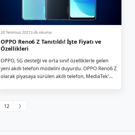
20 Temmuz 2021
3 dk okuma
OPPO Reno6 Z Tanıtıldı! İşte Fiyatı ve
Özellikleri
OPPO, 5G desteği ve orta sınıf özelliklerle gelen
yeni akıllı telefon modelini duyurdu. OPPO Reno6 Z
olarak piyasaya sürülen akıllı telefon, MediaTek'...
azı
12
ayfalaması
Sonraki
sayfa