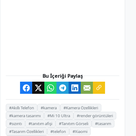
Bu İçeriği Paylaş
#Akıllı Telefon
#kamera
#Kamera Özellikleri
#kamera tasarımı
#Mi 10 Ultra
#render görüntüleri
#sızıntı
#tanıtım afişi
#Tanıtım Görseli
#tasarım
#Tasarım Özellikleri
#telefon
#Xiaomi