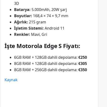
3D
Batarya:
5.000mAh, 20W şarj
Boyutlar:
168,4 × 74 × 9,7 mm
Ağırlık:
215 gram
İşletim Sistemi:
Android 11
Renkler:
Mavi, Gri
İşte Motorola Edge S Fiyatı:
6GB RAM + 128GB dahili depolama:
€250
8GB RAM + 128GB dahili depolama:
€305
8GB RAM + 256GB dahili depolama:
€350
Kaynak