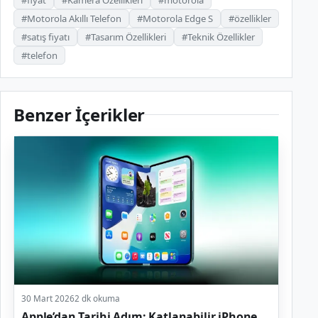
#Motorola Akıllı Telefon
#Motorola Edge S
#özellikler
#satış fiyatı
#Tasarım Özellikleri
#Teknik Özellikler
#telefon
Benzer İçerikler
30 Mart 2026
2 dk okuma
Apple’dan Tarihi Adım: Katlanabilir iPhone