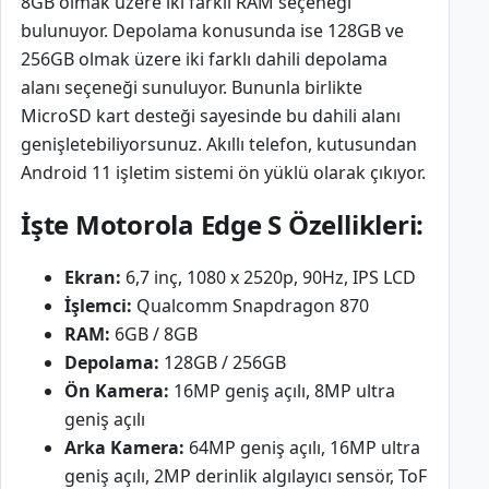
8GB olmak üzere iki farklı RAM seçeneği
bulunuyor. Depolama konusunda ise 128GB ve
256GB olmak üzere iki farklı dahili depolama
alanı seçeneği sunuluyor. Bununla birlikte
MicroSD kart desteği sayesinde bu dahili alanı
genişletebiliyorsunuz. Akıllı telefon, kutusundan
Android 11 işletim sistemi ön yüklü olarak çıkıyor.
İşte Motorola Edge S Özellikleri:
Ekran:
6,7 inç, 1080 x 2520p, 90Hz, IPS LCD
İşlemci:
Qualcomm Snapdragon 870
RAM:
6GB / 8GB
Depolama:
128GB / 256GB
Ön Kamera:
16MP geniş açılı, 8MP ultra
geniş açılı
Arka Kamera:
64MP geniş açılı, 16MP ultra
geniş açılı, 2MP derinlik algılayıcı sensör, ToF