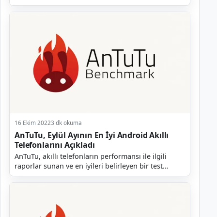
telefon dünyasında taşları yerinden oynatmaya
hazırl...
16 Ekim 2022
3 dk okuma
AnTuTu, Eylül Ayının En İyi Android Akıllı
Telefonlarını Açıkladı
AnTuTu, akıllı telefonların performansı ile ilgili
raporlar sunan ve en iyileri belirleyen bir test
platformudur. Şirket her ay olduğu gibi geçtiğimiz...