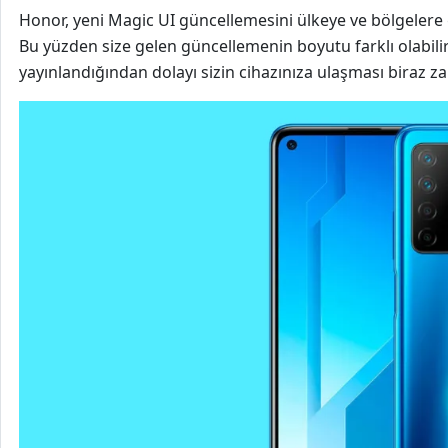
Honor, yeni Magic UI güncellemesini ülkeye ve bölgelere
Bu yüzden size gelen güncellemenin boyutu farklı olabil
yayınlandığından dolayı sizin cihazınıza ulaşması biraz za